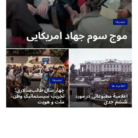
تبصرها
‏موج سوم جهاد امریکایی
تبصرها
اعلامیه ها
چهار سال طالب‌سالاری؛
‏اعلامیهٔ مطبوعاتی در مورد
تخریب سیستماتیک وطن،
ششم جدی
ملت و هویت