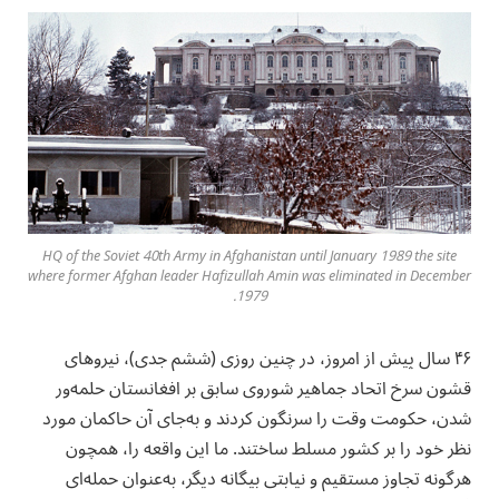
HQ of the Soviet 40th Army in Afghanistan until January 1989 the site
where former Afghan leader Hafizullah Amin was eliminated in December
1979.
‏۴۶ سال پیش از امروز، در چنین روزی (ششم جدی)، نیروهای
قشون سرخ اتحاد جماهیر شوروی سابق بر افغانستان حلمه‌ور
شدن، حکومت وقت را سرنگون کردند و به‌جای آن حاکمان مورد
نظر خود را بر کشور مسلط ساختند. ما این واقعه را، همچون
هرگونه تجاوز مستقیم و نیابتی بیگانه دیگر، به‌عنوان حمله‌ای