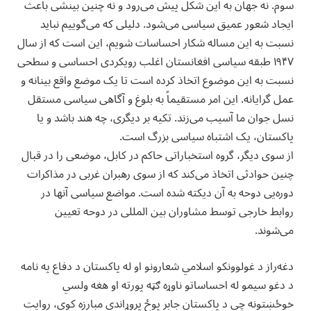
سوم. نه جهان به این شکل پیش می‌رود و نه چنین بینشی باعث
ایجاد شعور عمیق سیاسی می‌شود. دلیلی که می‌گوییم نباید
نسبت به این مساله شکار احساسات شویم، این است که از سال
۱۹۴۷ طبقه سیاسی افغانستان اغلب رویکردی احساسی و سطحی
نسبت به این موضوع اتخاذ کرده است تا یک موضع واقع بینانه و
عمل گرایانه. این امر مستقیماً به بلوغ و آگاهی سیاسی مستقل
نسل جوان ما آسیب می‌زند. تکیه بر دیگری، چه هند باشد و یا
پاکستان، یک اشتباه سیاسی بزرگ است.
‏از سوی دیگر، گروه استخباراتی حاکم در کابل، موضعی را در قبال
چنین حوادثی اتخاذ می‌کند که از سوی رهبران غربی در مذاکرات
دوره‌‌یی دوحه به آن دیکته شده است. مواضع سیاسی آنها در
روابط خارجی توسط مشاوران بین المللی در دوحه تعیین
می‌شوند.
‏دغه‌راز د غولوونکو اسلامي شعارونو او له پاکستان د دفاع په نامه
د دغو سیمو له احساساتو ناوړه ګټه پورته او هغه ولسي
خوځښتونه چې د پاکستان جابر پوځ پروړاندې مبارزه کوي، روایت